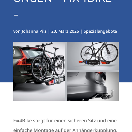
–
von
Johanna Pilz
|
20. März 2026
|
Spezialangebote
Fix4Bike sorgt für einen sicheren Sitz und eine
einfache Montage auf der Anhängerkupplung.