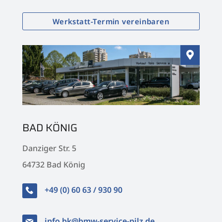
Werkstatt-Termin vereinbaren

BAD KÖNIG
Danziger Str. 5
64732 Bad König
+49 (0) 60 63 / 930 90
info.bk@bmw-service-pilz.de